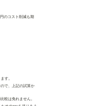
0円のコスト削減も期
ります。
すので、上記の試算か
の比較は免れません。
るためのcsvを送りあう