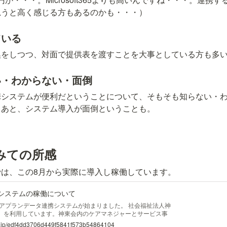
思うと高く感じる方もあるのかも・・・）
ている
換をしつつ、対面で提供表を渡すことを大事としている方も多
い・わからない・面倒
携システムが便利だということについて、そもそも知らない・
。あと、システム導入が面倒ということも。
みての所感
は、この8月から実際に導入し稼働しています。
システムの稼働について
らケアプランデータ連携システムが始まりました。 社会福祉法人神
T」を利用しています。神東会内のケアマネジャーとサービス事
りは「ほのぼのNEXT」で完結していますが、他の事業所との
.or.jp/edf4dd3706d449f5841f573b54864104