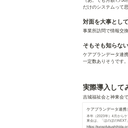
だけのシステムって
対面を大事とし
事業所訪問で情報交
そもそも知らな
ケアプランデータ連
一定数ありそうです
実際導入して
吉城福祉会と神東会で
ケアプランデータ連携
本年（2023年）4月か
東会は、「ほのぼのNEX
業所の提供表などのやりと
https://kyosofukushihida