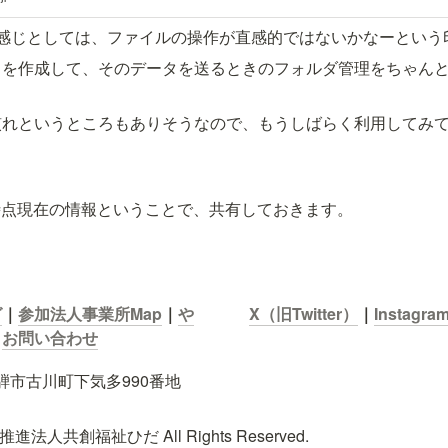
用していました。 社会福祉法人吉城福祉会は、
た感じとしては、ファイルの操作が直感的ではないかなーという
タを作成して、そのデータを送るときのフォルダ管理をちゃん
慣れというところもありそうなので、もうしばらく利用してみ
25時点現在の情報ということで、共有しておきます。
グ
｜
参加法人事業所Map
｜
や
X（旧Twitter）
｜
Instagra
｜
お問い合わせ
飛騨市古川町下気多990番地

進法人共創福祉ひだ All Rights Reserved.