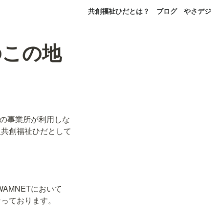
共創福祉ひだとは？
ブログ
やさデジ
のこの地
くの事業所が利用しな
人共創福祉ひだとして
WAMNETにおいて
なっております。