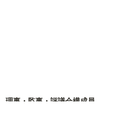
理事・監事・評議会構成員
報酬及び費用弁償支給規程