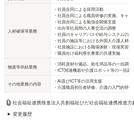
・社員合同による採用活動

・社員合同による職員研修の実施、キャリア
・社員合同による勉強会開催支援

・出向等社員間の人事交流の調整

人材確保等業務
・社員のキャリアパスや給与システムの共通
・社員の施設等における外国人介護人材の受
・社員施設における職場体験・現場実習等の
・職員向け福利厚生事業の共通実施
・消耗資材や備品、衛生用品等の一括調達

物資等供給業務
・ICT関連機器や介護ロボット等の一括調
・AI及びICT等の活用支援

その他業務の内容
・介護職員初任者研修、介護の入門的研修
社会福祉連携推進法人共創福祉ひだ社会福祉連携推進方針.
変更履歴